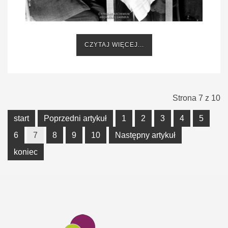
CZYTAJ WIĘCEJ...
Strona 7 z 10
start
Poprzedni artykuł
1
2
3
4
5
6
7
8
9
10
Następny artykuł
koniec